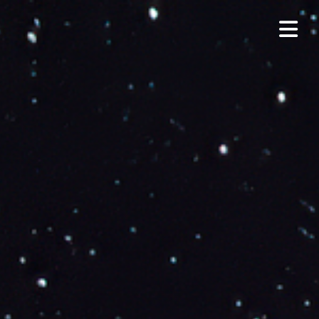
HOME
NACHT AM WESTRING
AUSBILDUNGSBERUFE
INTERPRINT
PFLEIDERER
MEDIA