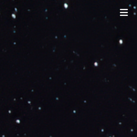
HOME
NACHT AM WESTRING
AUSBILDUNGSBERUFE
INTERPRINT
PFLEIDERER
MEDIA